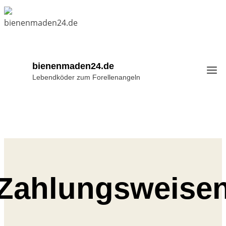
Zum
Inhalt
springen
bienenmaden24.de
Lebendköder zum Forellenangeln
Zahlungsweise