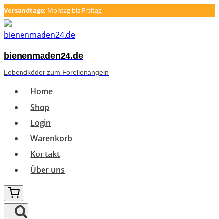
Zum
Versandtage:
Montag bis Freitag
Inhalt
springen
bienenmaden24.de
Lebendköder zum Forellenangeln
Home
Shop
Login
Warenkorb
Kontakt
Über uns