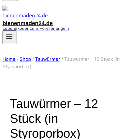
bienenmaden24.de
Lebendköder zum Forellenangeln
Home
/
Shop
/
Tauwürmer
/
Tauwürmer – 12 Stück (in
Styroporbox)
Tauwürmer – 12
Stück (in
Styroporbox)