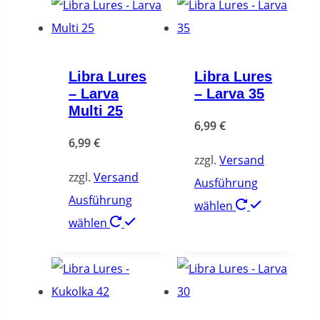
Libra Lures
Libra Lures
– Larva
– Larva 35
Multi 25
6,99
€
6,99
€
zzgl.
Versand
zzgl.
Versand
Ausführung
Ausführung
Dieses
wählen
Dieses
wählen
Produkt
Produkt
weist
weist
mehrere
mehrere
Varianten
Varianten
auf.