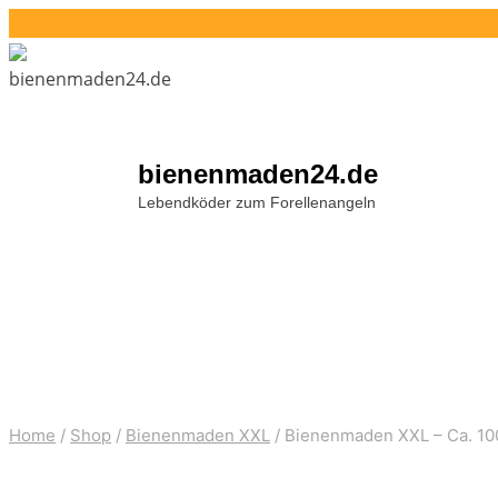
Zum
Inhalt
springen
bienenmaden24.de
Lebendköder zum Forellenangeln
Home
/
Shop
/
Bienenmaden XXL
/
Bienenmaden XXL – Ca. 10