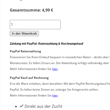
Gesamtsumme:
4,99
€
Bienenmaden
XXL
In den Warenkorb
-
Zahlung mit PayPal: Ratenzahlung & Rechnungskauf
Ca.
PayPal Ratenzahlung
100
Finanzieren Sie Ihren Einkauf bequem in monatlichen Raten – direkt über 
Stück
Monatsraten. Es fallen Zinsen an. Die Abwicklung erfolgt vollständig über
Mehr Informationen finden Sie
hier
.
Menge
PayPal Kauf auf Rechnung
Erst die Ware erhalten, dann bezahlen: Mit dem PayPal-Rechnungskauf hab
PayPal. Es fallen keine Zinsen an, solange Sie fristgerecht zahlen.
Mehr Informationen finden Sie
hier
.
Direkt aus der Zucht